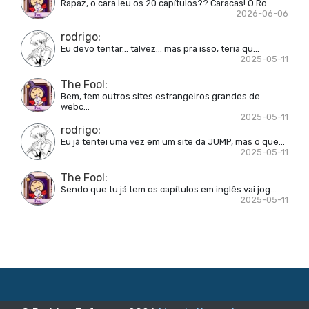
Rapaz, o cara leu os 20 capítulos?? Caracas! Ô Ro...
2026-06-06
rodrigo
:
Eu devo tentar... talvez... mas pra isso, teria qu...
2025-05-11
The Fool
:
Bem, tem outros sites estrangeiros grandes de
webc...
2025-05-11
rodrigo
:
Eu já tentei uma vez em um site da JUMP, mas o que...
2025-05-11
The Fool
:
Sendo que tu já tem os capítulos em inglês vai jog...
2025-05-11