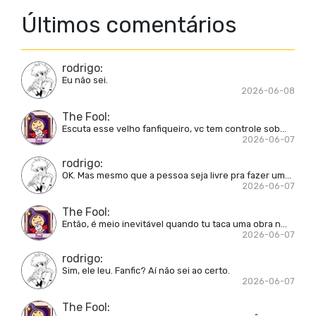
Últimos comentários
rodrigo
:
Eu não sei.
2026-06-08
The Fool
:
Escuta esse velho fanfiqueiro, vc tem controle sob...
2026-06-07
rodrigo
:
OK. Mas mesmo que a pessoa seja livre pra fazer um...
2026-06-07
The Fool
:
Então, é meio inevitável quando tu taca uma obra n...
2026-06-07
rodrigo
:
Sim, ele leu. Fanfic? Aí não sei ao certo.
2026-06-07
The Fool
: