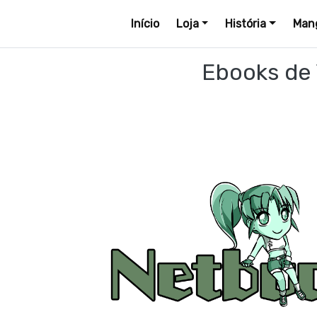
Início
Loja
História
Mang
Ebooks de 