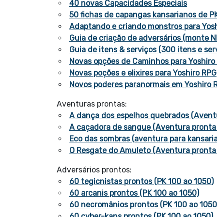
40 novas Capacidades Especiais
50 fichas de capangas kansarianos de P
Adaptando e criando monstros para Yos
Guia de criação de adversários (monte N
Guia de itens & serviços (300 itens e ser
Novas opções de Caminhos para Yoshiro
Novas poções e elixires para Yoshiro RPG
Novos poderes paranormais em Yoshiro 
Aventuras prontas:
A dança dos espelhos quebrados (Aventu
A caçadora de sangue (Aventura pronta
Eco das sombras (aventura para kansaria
O Resgate do Amuleto (Aventura pronta 
Adversários prontos:
60 tegicnistas prontos (PK 100 ao 1050)
60 arcanis prontos (PK 100 ao 1050)
60 necromânios prontos (PK 100 ao 1050
60 cyber-kans prontos (PK 100 ao 1050)