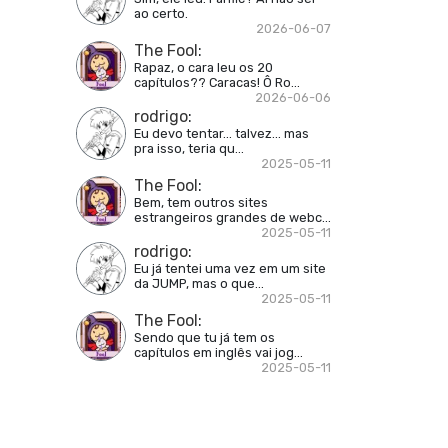
ao certo.
2026-06-07
The Fool
:
Rapaz, o cara leu os 20
capítulos?? Caracas! Ô Ro...
2026-06-06
rodrigo
:
Eu devo tentar... talvez... mas
pra isso, teria qu...
2025-05-11
The Fool
:
Bem, tem outros sites
estrangeiros grandes de webc...
2025-05-11
rodrigo
:
Eu já tentei uma vez em um site
da JUMP, mas o que...
2025-05-11
The Fool
:
Sendo que tu já tem os
capítulos em inglês vai jog...
2025-05-11