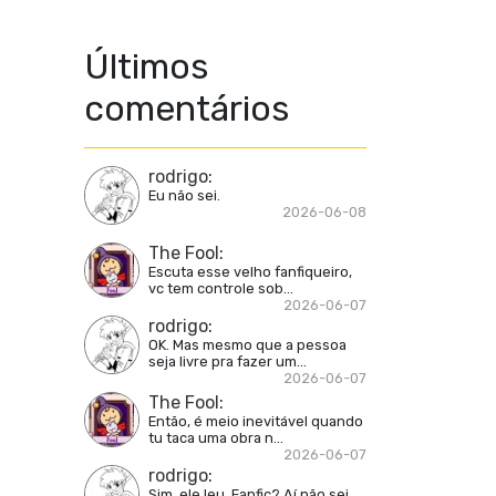
Últimos
comentários
rodrigo
:
Eu não sei.
2026-06-08
The Fool
:
Escuta esse velho fanfiqueiro,
vc tem controle sob...
2026-06-07
rodrigo
:
OK. Mas mesmo que a pessoa
seja livre pra fazer um...
2026-06-07
The Fool
:
Então, é meio inevitável quando
tu taca uma obra n...
2026-06-07
rodrigo
:
Sim, ele leu. Fanfic? Aí não sei