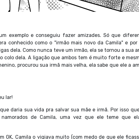
i um exemplo e conseguiu fazer amizades. Só que difere
 era conhecido como o "irmão mais novo da Camila" e por 
gas dela. Como nunca teve um irmão, ela se tornou a sua a
no colo dela. A ligação que ambos tem é muito forte e mes
ino, procurou sua irmã mais velha, ela sabe que ele a am
u lar!
que daria sua vida pra salvar sua mãe e irmã. Por isso qu
s namorados de Camila, uma vez que ele teme que el
 GK, Camila o vigiava muito (com medo de que ele ficas