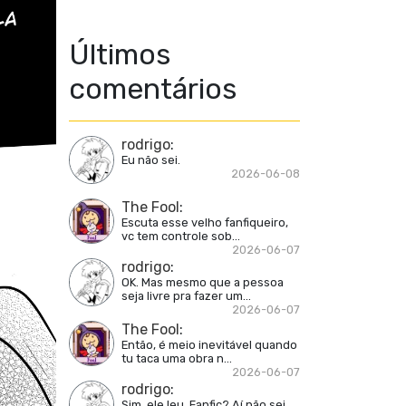
Últimos
comentários
rodrigo
:
Eu não sei.
2026-06-08
The Fool
:
Escuta esse velho fanfiqueiro,
vc tem controle sob...
2026-06-07
rodrigo
:
OK. Mas mesmo que a pessoa
seja livre pra fazer um...
2026-06-07
The Fool
:
Então, é meio inevitável quando
tu taca uma obra n...
2026-06-07
rodrigo
:
Sim, ele leu. Fanfic? Aí não sei