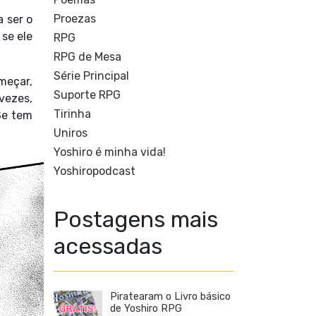
Proezas
 ser o
se ele
RPG
RPG de Mesa
Série Principal
omeçar,
Suporte RPG
vezes,
Tirinha
Se tem
Uniros
Yoshiro é minha vida!
Yoshiropodcast
Postagens mais
acessadas
Piratearam o Livro básico
de Yoshiro RPG