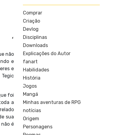
Comprar
Criação
Devlog
Disciplinas
Downloads
Explicações do Autor
ue não
undo e
fanart
eres e
Habilidades
 Tegic
História
Jogos
Mangá
que foi
Minhas aventuras de RPG
toda a
relado
notícias
de sua
Origem
 não é
Personagens
Poemas