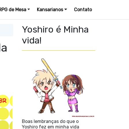
RPG de Mesa
Kansarianos
Contato
Yoshiro é Minha
vida!
da
Boas lembranças do que o
Yoshiro fez em minha vida