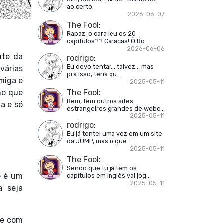
ao certo.
2026-06-07
The Fool
:
Rapaz, o cara leu os 20
capítulos?? Caracas! Ô Ro...
2026-06-06
nte da
rodrigo
:
Eu devo tentar... talvez... mas
várias
pra isso, teria qu...
miga e
2025-05-11
The Fool
:
mo que
Bem, tem outros sites
a e só
estrangeiros grandes de webc...
2025-05-11
rodrigo
:
Eu já tentei uma vez em um site
da JUMP, mas o que...
2025-05-11
The Fool
:
Sendo que tu já tem os
e é um
capítulos em inglês vai jog...
2025-05-11
a seja
se com