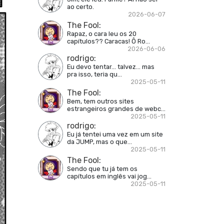
ao certo.
2026-06-07
The Fool
:
Rapaz, o cara leu os 20
capítulos?? Caracas! Ô Ro...
2026-06-06
rodrigo
:
Eu devo tentar... talvez... mas
pra isso, teria qu...
2025-05-11
The Fool
:
Bem, tem outros sites
estrangeiros grandes de webc...
2025-05-11
rodrigo
:
Eu já tentei uma vez em um site
da JUMP, mas o que...
2025-05-11
The Fool
:
Sendo que tu já tem os
capítulos em inglês vai jog...
2025-05-11