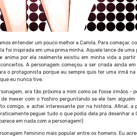
vamos entender um pouco melhor a Camila. Para começar, c
mila foi inspirada em uma prima minha. Aquele lance de uma
anima por ela realmente existiu em minha vida a partir
us conceitos. A personagem começou a ser criada ainda em
ara o protagonista porque eu sempre quis ter uma irmã na 
ã que eu nunca tive.
rsonagem, era tão próxima a mim como se fosse irmãos - po
o de mexer com o Yoshiro perguntando se ele tem alguém 
comigo, e achei interessante por na história. Afinal, a 
 praticamente peguei tudo o que podia dela pra desenhar a 
e parece em nada com a personagem!)
ersonagem feminino mais popular entre os homens. Eu acre