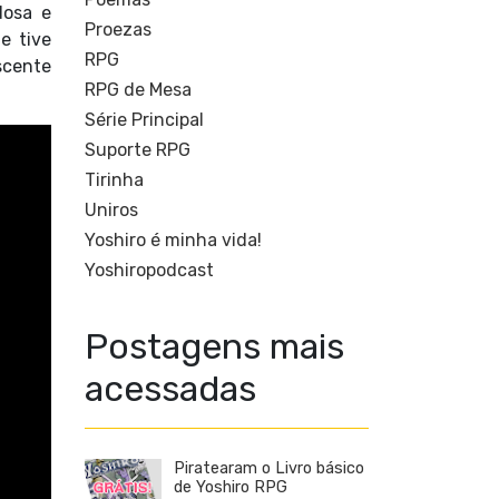
dosa e
Proezas
e tive
RPG
scente
RPG de Mesa
Série Principal
Suporte RPG
Tirinha
Uniros
Yoshiro é minha vida!
Yoshiropodcast
Postagens mais
acessadas
Piratearam o Livro básico
de Yoshiro RPG