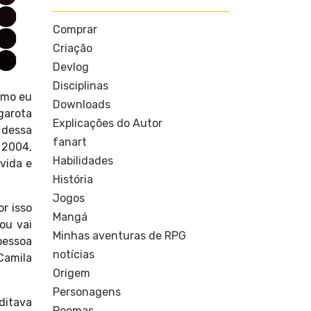
Comprar
Criação
Devlog
Disciplinas
omo eu
Downloads
 garota
Explicações do Autor
 dessa
fanart
 2004,
Habilidades
vida e
História
Jogos
r isso
Mangá
ou vai
Minhas aventuras de RPG
pessoa
notícias
Camila
Origem
Personagens
ditava
Poemas