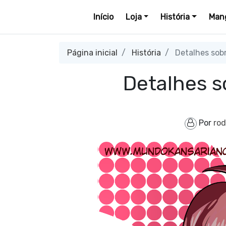
Início
Loja
História
Mang
Página inicial
História
Detalhes sobr
Detalhes s
Por
rod