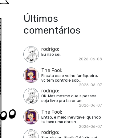
Últimos
comentários
rodrigo
:
Eu não sei.
2026-06-08
The Fool
:
Escuta esse velho fanfiqueiro,
vc tem controle sob...
2026-06-07
rodrigo
:
OK. Mas mesmo que a pessoa
seja livre pra fazer um...
2026-06-07
The Fool
:
Então, é meio inevitável quando
tu taca uma obra n...
2026-06-07
rodrigo
:
Sim, ele leu. Fanfic? Aí não sei