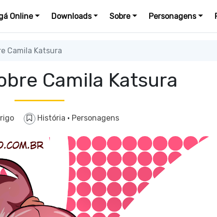
á Online
Downloads
Sobre
Personagens
e Camila Katsura
obre Camila Katsura
rigo
História
·
Personagens