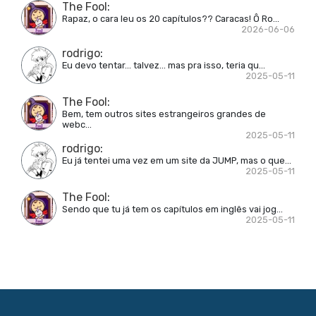
The Fool
:
Rapaz, o cara leu os 20 capítulos?? Caracas! Ô Ro...
2026-06-06
rodrigo
:
Eu devo tentar... talvez... mas pra isso, teria qu...
2025-05-11
The Fool
:
Bem, tem outros sites estrangeiros grandes de
webc...
2025-05-11
rodrigo
:
Eu já tentei uma vez em um site da JUMP, mas o que...
2025-05-11
The Fool
:
Sendo que tu já tem os capítulos em inglês vai jog...
2025-05-11