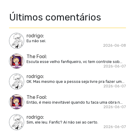
Últimos comentários
rodrigo
:
Eu não sei.
2026-06-08
The Fool
:
Escuta esse velho fanfiqueiro, vc tem controle sob...
2026-06-07
rodrigo
:
OK. Mas mesmo que a pessoa seja livre pra fazer um...
2026-06-07
The Fool
:
Então, é meio inevitável quando tu taca uma obra n...
2026-06-07
rodrigo
:
Sim, ele leu. Fanfic? Aí não sei ao certo.
2026-06-07