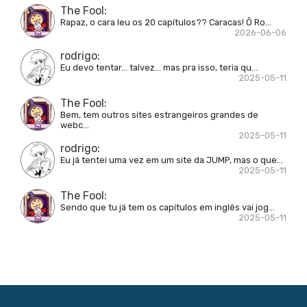
The Fool
:
Rapaz, o cara leu os 20 capítulos?? Caracas! Ô Ro...
2026-06-06
rodrigo
:
Eu devo tentar... talvez... mas pra isso, teria qu...
2025-05-11
The Fool
:
Bem, tem outros sites estrangeiros grandes de
webc...
2025-05-11
rodrigo
:
Eu já tentei uma vez em um site da JUMP, mas o que...
2025-05-11
The Fool
:
Sendo que tu já tem os capítulos em inglês vai jog...
2025-05-11