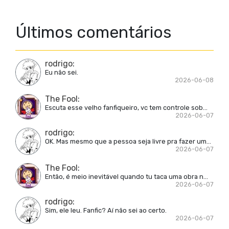
Últimos comentários
rodrigo
:
Eu não sei.
2026-06-08
The Fool
:
Escuta esse velho fanfiqueiro, vc tem controle sob...
2026-06-07
rodrigo
:
OK. Mas mesmo que a pessoa seja livre pra fazer um...
2026-06-07
The Fool
:
Então, é meio inevitável quando tu taca uma obra n...
2026-06-07
rodrigo
:
Sim, ele leu. Fanfic? Aí não sei ao certo.
2026-06-07