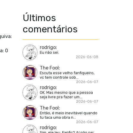
Últimos
comentários
quiva:
rodrigo
:
a: 0
Eu não sei.
2026-06-08
The Fool
:
Escuta esse velho fanfiqueiro,
vc tem controle sob...
2026-06-07
rodrigo
:
OK. Mas mesmo que a pessoa
seja livre pra fazer um...
2026-06-07
The Fool
:
Então, é meio inevitável quando
tu taca uma obra n...
2026-06-07
rodrigo
:
Sim, ele leu. Fanfic? Aí não sei