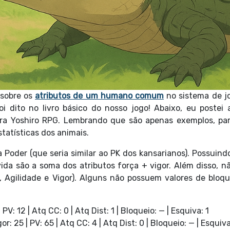
 sobre os
atributos de um humano comum
no sistema de j
 dito no livro básico do nosso jogo! Abaixo, eu postei 
ara Yoshiro RPG. Lembrando que são apenas exemplos, pa
tatísticas dos animais.
Poder (que seria similar ao PK dos kansarianos). Possuindo
ida são a soma dos atributos força + vigor. Além disso, n
 Agilidade e Vigor). Alguns não possuem valores de bloque
| PV: 12 | Atq CC: 0 | Atq Dist: 1 | Bloqueio: — | Esquiva: 1
gor: 25 | PV: 65 | Atq CC: 4 | Atq Dist: 0 | Bloqueio: — | Esquiva