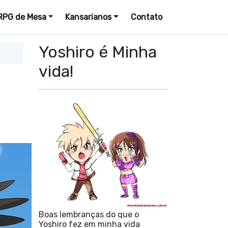
RPG de Mesa
Kansarianos
Contato
Yoshiro é Minha
vida!
Boas lembranças do que o
Yoshiro fez em minha vida