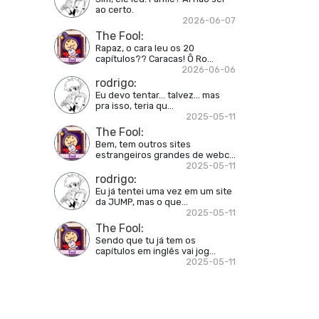
ao certo.
2026-06-07
The Fool
:
Rapaz, o cara leu os 20
capítulos?? Caracas! Ô Ro...
2026-06-06
rodrigo
:
Eu devo tentar... talvez... mas
pra isso, teria qu...
2025-05-11
The Fool
:
Bem, tem outros sites
estrangeiros grandes de webc...
2025-05-11
rodrigo
:
Eu já tentei uma vez em um site
da JUMP, mas o que...
2025-05-11
The Fool
:
Sendo que tu já tem os
capítulos em inglês vai jog...
2025-05-11