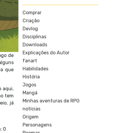
Comprar
Criação
Devlog
Disciplinas
Downloads
Explicações do Autor
ogo de
fanart
alguns
Habilidades
ra que
História
Jogos
 aqui,
Mangá
ão tem
Minhas aventuras de RPG
io, já
notícias
Origem
Personagens
: 0
Poemas