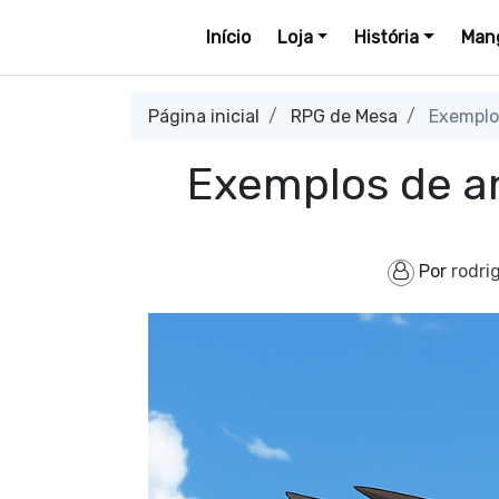
Início
Loja
História
Mang
Página inicial
RPG de Mesa
Exemplos
Exemplos de a
Por
rodri