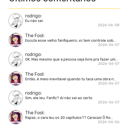
rodrigo
:
Eu não sei.
2026-06-08
The Fool
:
Escuta esse velho fanfiqueiro, vc tem controle sob...
2026-06-07
rodrigo
:
OK. Mas mesmo que a pessoa seja livre pra fazer um...
2026-06-07
The Fool
:
Então, é meio inevitável quando tu taca uma obra n...
2026-06-07
rodrigo
:
Sim, ele leu. Fanfic? Aí não sei ao certo.
2026-06-07
The Fool
:
Rapaz, o cara leu os 20 capítulos?? Caracas! Ô Ro...
2026-06-06