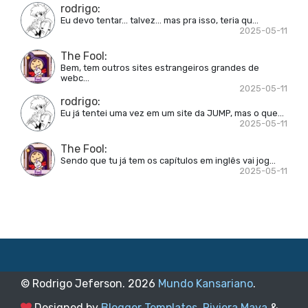
rodrigo
:
Eu devo tentar... talvez... mas pra isso, teria qu...
2025-05-11
The Fool
:
Bem, tem outros sites estrangeiros grandes de
webc...
2025-05-11
rodrigo
:
Eu já tentei uma vez em um site da JUMP, mas o que...
2025-05-11
The Fool
:
Sendo que tu já tem os capítulos em inglês vai jog...
2025-05-11
© Rodrigo Jeferson.
2026
Mundo Kansariano
.
Designed by
Blogger Templates
,
Riviera Maya
&