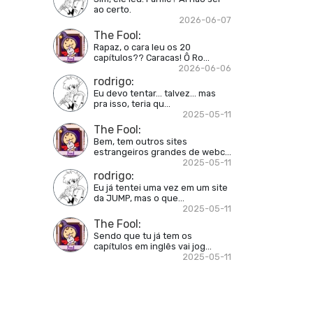
ao certo.
2026-06-07
The Fool
:
Rapaz, o cara leu os 20
capítulos?? Caracas! Ô Ro...
2026-06-06
rodrigo
:
Eu devo tentar... talvez... mas
pra isso, teria qu...
2025-05-11
The Fool
:
Bem, tem outros sites
estrangeiros grandes de webc...
2025-05-11
rodrigo
:
Eu já tentei uma vez em um site
da JUMP, mas o que...
2025-05-11
The Fool
:
Sendo que tu já tem os
capítulos em inglês vai jog...
2025-05-11