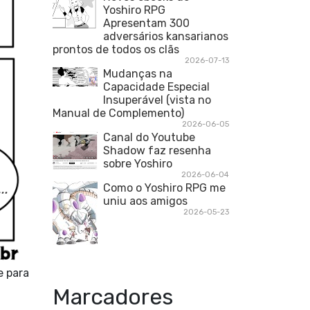
Yoshiro RPG
Apresentam 300
adversários kansarianos
prontos de todos os clãs
2026-07-13
Mudanças na
Capacidade Especial
Insuperável (vista no
Manual de Complemento)
2026-06-05
Canal do Youtube
Shadow faz resenha
sobre Yoshiro
2026-06-04
Como o Yoshiro RPG me
uniu aos amigos
2026-05-23
e para
Marcadores