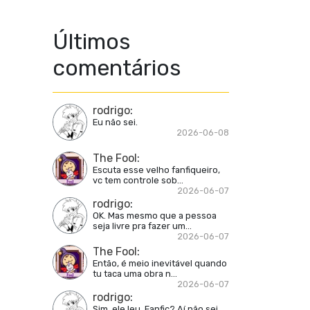
Últimos
comentários
rodrigo
:
Eu não sei.
2026-06-08
The Fool
:
Escuta esse velho fanfiqueiro,
vc tem controle sob...
2026-06-07
rodrigo
:
OK. Mas mesmo que a pessoa
seja livre pra fazer um...
2026-06-07
The Fool
:
Então, é meio inevitável quando
tu taca uma obra n...
2026-06-07
rodrigo
:
Sim, ele leu. Fanfic? Aí não sei