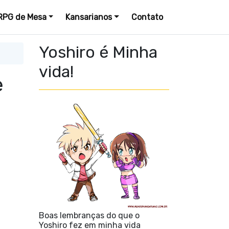
RPG de Mesa
Kansarianos
Contato
Yoshiro é Minha
vida!
e
Boas lembranças do que o
Yoshiro fez em minha vida