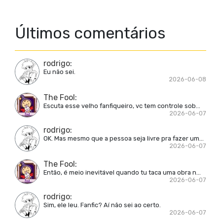
Últimos comentários
rodrigo
:
Eu não sei.
2026-06-08
The Fool
:
Escuta esse velho fanfiqueiro, vc tem controle sob...
2026-06-07
rodrigo
:
OK. Mas mesmo que a pessoa seja livre pra fazer um...
2026-06-07
The Fool
:
Então, é meio inevitável quando tu taca uma obra n...
2026-06-07
rodrigo
:
Sim, ele leu. Fanfic? Aí não sei ao certo.
2026-06-07