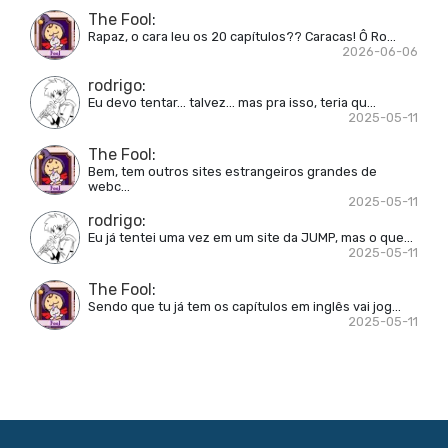
The Fool
:
Rapaz, o cara leu os 20 capítulos?? Caracas! Ô Ro...
2026-06-06
rodrigo
:
Eu devo tentar... talvez... mas pra isso, teria qu...
2025-05-11
The Fool
:
Bem, tem outros sites estrangeiros grandes de
webc...
2025-05-11
rodrigo
:
Eu já tentei uma vez em um site da JUMP, mas o que...
2025-05-11
The Fool
:
Sendo que tu já tem os capítulos em inglês vai jog...
2025-05-11