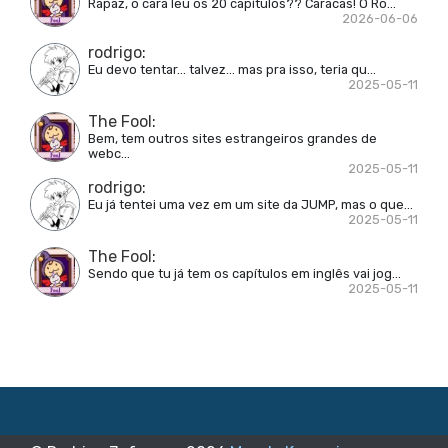
Rapaz, o cara leu os 20 capítulos?? Caracas! Ô Ro...
2026-06-06
rodrigo
:
Eu devo tentar... talvez... mas pra isso, teria qu...
2025-05-11
The Fool
:
Bem, tem outros sites estrangeiros grandes de
webc...
2025-05-11
rodrigo
:
Eu já tentei uma vez em um site da JUMP, mas o que...
2025-05-11
The Fool
:
Sendo que tu já tem os capítulos em inglês vai jog...
2025-05-11