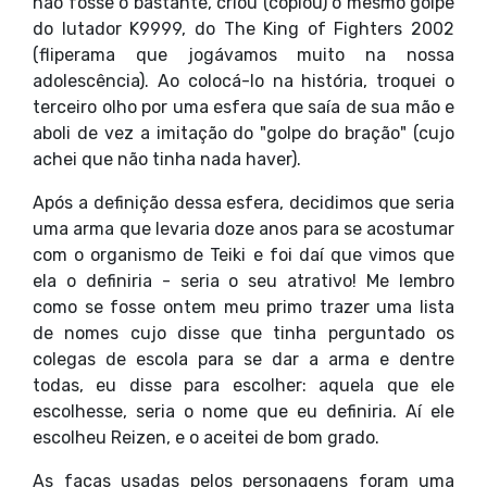
não fosse o bastante, criou (copiou) o mesmo golpe
do lutador K9999, do The King of Fighters 2002
(fliperama que jogávamos muito na nossa
adolescência). Ao colocá-lo na história, troquei o
terceiro olho por uma esfera que saía de sua mão e
aboli de vez a imitação do "golpe do bração" (cujo
achei que não tinha nada haver).
Após a definição dessa esfera, decidimos que seria
uma arma que levaria doze anos para se acostumar
com o organismo de Teiki e foi daí que vimos que
ela o definiria - seria o seu atrativo! Me lembro
como se fosse ontem meu primo trazer uma lista
de nomes cujo disse que tinha perguntado os
colegas de escola para se dar a arma e dentre
todas, eu disse para escolher: aquela que ele
escolhesse, seria o nome que eu definiria. Aí ele
escolheu Reizen, e o aceitei de bom grado.
As facas usadas pelos personagens foram uma