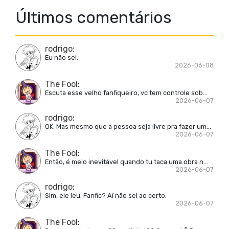
Últimos comentários
rodrigo
:
Eu não sei.
2026-06-08
The Fool
:
Escuta esse velho fanfiqueiro, vc tem controle sob...
2026-06-07
rodrigo
:
OK. Mas mesmo que a pessoa seja livre pra fazer um...
2026-06-07
The Fool
:
Então, é meio inevitável quando tu taca uma obra n...
2026-06-07
rodrigo
:
Sim, ele leu. Fanfic? Aí não sei ao certo.
2026-06-07
The Fool
: