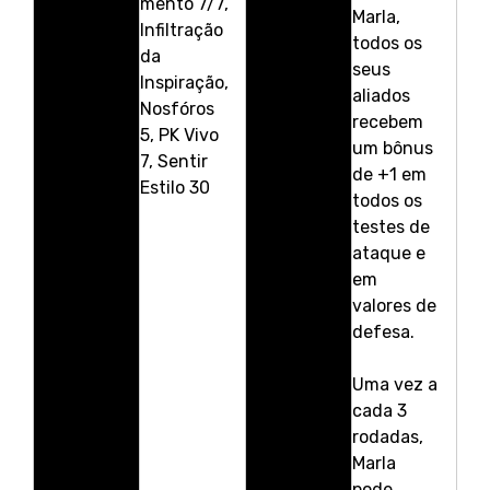
mento 7/7,
Marla,
Infiltração
todos os
da
seus
Inspiração,
aliados
Nosfóros
recebem
5, PK Vivo
um bônus
7, Sentir
de +1 em
Estilo 30
todos os
testes de
ataque e
em
valores de
defesa.
Uma vez a
cada 3
rodadas,
Marla
pode