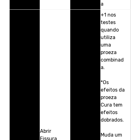
a
+1 nos
testes
quando
utiliza
uma
proeza
combinad
a.
*Os
efeitos da
proeza
Cura tem
efeitos
dobrados.
Abrir
Muda um
Fissura