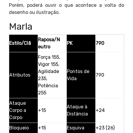
Porém, poderá ouvir o que acontece a volta do
desenho ou ilustração.
Marla
Raposa/N
Estilo/Clã
PK
790
eutro
Força 155,
Vigor 155,
Agilidade
Pontos de
Atributos
790
235,
Vida
Potência
255
Ataque
Ataque à
Corpo a
+15
+24
Distância
Corpo
Bloqueio
+15
Esquiva
+23 (26)