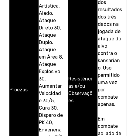
dos
Artística,
resultados
Alado,
dos três
Ataque
dados na
Direto 30,
jogada de
Ataque
ataque do
Duplo,
alvo
Ataque
contra o
em Área 8,
kansarian
Ataque
o. Uso
Explosivo
permitido
30,
Resistênci
uma vez
Aumentar
as e/ou
Proezas
por
Velocidad
Observaçõ
combate
e 30/5,
es
apenas.
Cura 30,
Disparo de
Em
PK 40,
combate
Envenena
ao lado de