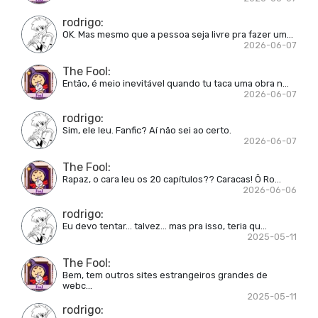
rodrigo
:
OK. Mas mesmo que a pessoa seja livre pra fazer um...
2026-06-07
The Fool
:
Então, é meio inevitável quando tu taca uma obra n...
2026-06-07
rodrigo
:
Sim, ele leu. Fanfic? Aí não sei ao certo.
2026-06-07
The Fool
:
Rapaz, o cara leu os 20 capítulos?? Caracas! Ô Ro...
2026-06-06
rodrigo
:
Eu devo tentar... talvez... mas pra isso, teria qu...
2025-05-11
The Fool
:
Bem, tem outros sites estrangeiros grandes de
webc...
2025-05-11
rodrigo
: