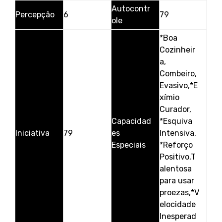
Autocontr
Percepção
6
79
ole
*Boa
Cozinheir
a,
Combeiro,
Evasivo,*E
xímio
Curador,
Capacidad
*Esquiva
Iniciativa
79
es
Intensiva,
Especiais
*Reforço
Positivo,T
alentosa
para usar
proezas,*V
elocidade
Inesperad