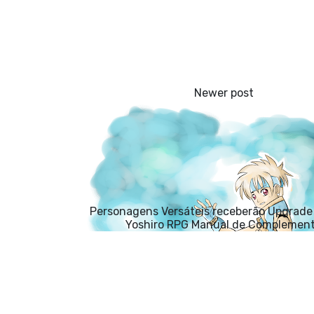
Personagens Versáteis receberão Upgrade 
Yoshiro RPG Manual de Complemen