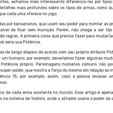
ntes, achamos mais interessante diferencia-las por tipos
u detalhes mais profundos sobre os tipos de armas, como q
o que cada uma oferece no jogo.
das por kansarianos, que usam seu poder para montar as pr
sível de ficar sem munição. Porém, não chega a ser tão d
e regras. A primeira coisa que precisa fazer para mudar/a
al seria sua Potência.
 de longo disparo de acordo com seu próprio atributo Pot
r um humano, por exemplo, deveríamos fazer algumas mud
 Potência próprio. Personagens humanos comuns não p
m super-poder, que mostra a força do mesmo em relação ao 
ncia 15, por exemplo, assim, caso a pessoa levasse um
mas.
cia de cada arma existente no mundo. Esse artigo é apen
 no sistema de Yoshiro, onde o atirador usaria o poder da 