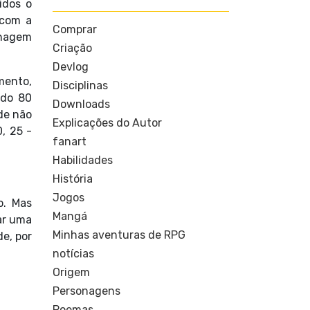
idos o
 com a
Comprar
onagem
Criação
Devlog
mento,
Disciplinas
ndo 80
Downloads
de não
Explicações do Autor
0, 25 -
fanart
Habilidades
História
Jogos
o. Mas
Mangá
ar uma
Minhas aventuras de RPG
de, por
notícias
Origem
Personagens
Poemas