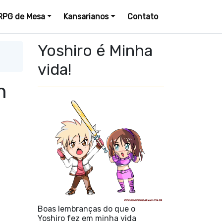
RPG de Mesa
Kansarianos
Contato
Yoshiro é Minha
vida!
m
Boas lembranças do que o
Yoshiro fez em minha vida