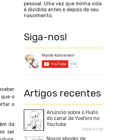
pessoal. Uma vez que minha vida
é dividida antes e depois de seu
nascimento.
Siga-nos!
eceber
Artigos recentes
 que o
rtar o
Anúncio sobre o Hiato
do canal de Yoshiro no
Youtube
vêm da
2026-07-20
ao ser
Novos ebooks de
utura.