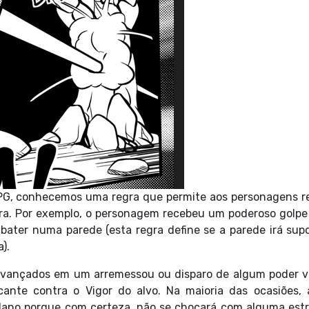
 RPG, conhecemos uma regra que permite aos personagens r
a. Por exemplo, o personagem recebeu um poderoso golpe
bater numa parede (esta regra define se a parede irá supo
).
avançados em um arremessou ou disparo de algum poder 
ante contra o Vigor do alvo. Na maioria das ocasiões, 
ano porque com certeza, não se chocará com alguma estr