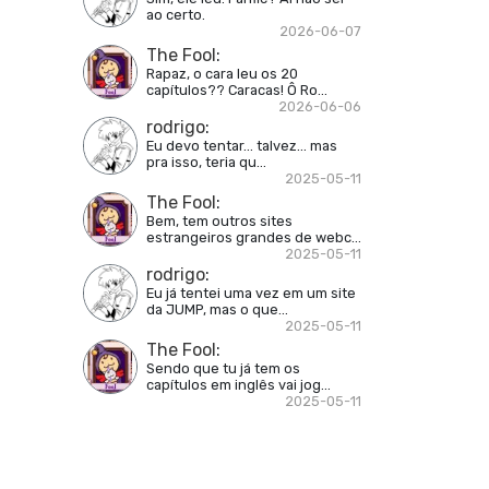
ao certo.
2026-06-07
The Fool
:
Rapaz, o cara leu os 20
capítulos?? Caracas! Ô Ro...
2026-06-06
rodrigo
:
Eu devo tentar... talvez... mas
pra isso, teria qu...
2025-05-11
The Fool
:
Bem, tem outros sites
estrangeiros grandes de webc...
2025-05-11
rodrigo
:
Eu já tentei uma vez em um site
da JUMP, mas o que...
2025-05-11
The Fool
:
Sendo que tu já tem os
capítulos em inglês vai jog...
2025-05-11