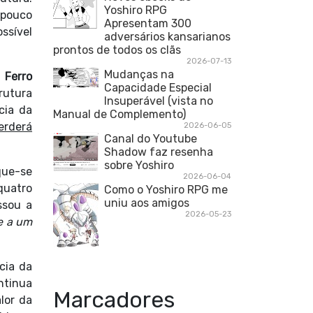
Yoshiro RPG
 pouco
Apresentam 300
ssível
adversários kansarianos
prontos de todos os clãs
2026-07-13
Mudanças na
,
Ferro
Capacidade Especial
rutura
Insuperável (vista no
cia da
Manual de Complemento)
erderá
2026-06-05
Canal do Youtube
Shadow faz resenha
sobre Yoshiro
que-se
2026-06-04
quatro
Como o Yoshiro RPG me
uniu aos amigos
ssou a
2026-05-23
e a um
cia da
ntinua
Marcadores
lor da