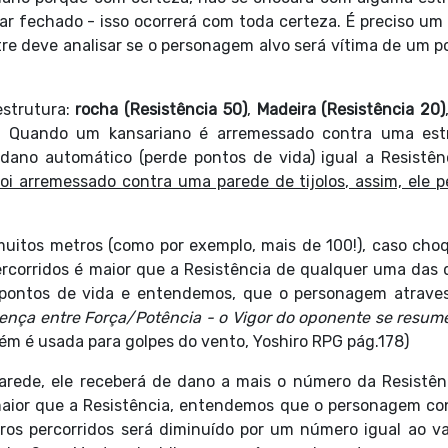
r fechado - isso ocorrerá com toda certeza. É preciso um
re deve analisar se o personagem alvo será vítima de um po
estrutura:
rocha (Resistência 50)
,
Madeira (Resistência 20)
. Quando um kansariano é arremessado contra uma est
dano automático (perde pontos de vida) igual a Resistên
i arremessado contra uma parede de tijolos, assim, ele p
uitos metros (como por exemplo, mais de 100!), caso cho
rcorridos é maior que a Resistência de qualquer uma das 
s pontos de vida e entendemos, que o personagem atrave
rença entre Força/Potência - o Vigor do oponente se resum
m é usada para golpes do vento, Yoshiro RPG pág.178)
rede, ele receberá de dano a mais o número da Resistên
maior que a Resistência, entendemos que o personagem co
s percorridos será diminuído por um número igual ao va