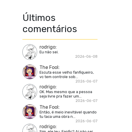
Últimos
comentários
rodrigo
:
Eu não sei.
2026-06-08
The Fool
:
Escuta esse velho fanfiqueiro,
vc tem controle sob...
2026-06-07
rodrigo
:
OK. Mas mesmo que a pessoa
seja livre pra fazer um...
2026-06-07
The Fool
:
Então, é meio inevitável quando
tu taca uma obra n...
2026-06-07
rodrigo
:
Sim, ele leu. Fanfic? Aí não sei